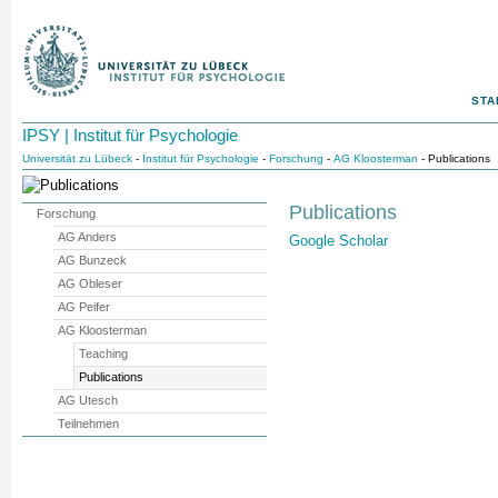
STA
IPSY | Institut für Psychologie
Universität zu Lübeck
-
Institut für Psychologie
-
Forschung
-
AG Kloosterman
- Publications
Publications
Forschung
AG Anders
Google Scholar
AG Bunzeck
AG Obleser
AG Peifer
AG Kloosterman
Teaching
Publications
AG Utesch
Teilnehmen