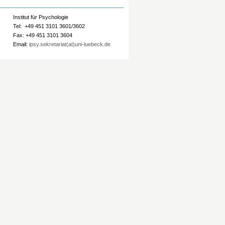
Institut für Psychologie
Tel: +49 451 3101 3601/3602
Fax: +49 451 3101 3604
Email:
ipsy.sekretariat(at)uni-luebeck.de