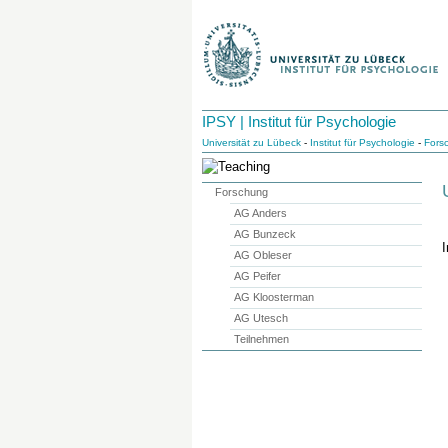
IPSY | Institut für Psychologie
Universität zu Lübeck
-
Institut für Psychologie
-
Fors
Forschung
AG Anders
AG Bunzeck
I
AG Obleser
AG Peifer
AG Kloosterman
AG Utesch
Teilnehmen