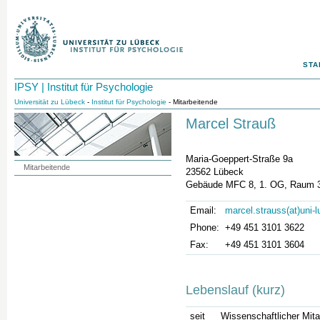
STA
IPSY | Institut für Psychologie
Universität zu Lübeck
-
Institut für Psychologie
- Mitarbeitende
Marcel Strauß
Maria-Goeppert-Straße 9a
Mitarbeitende
23562 Lübeck
Gebäude MFC 8, 1. OG, Raum 
Email:
marcel.strauss(at)uni-
Phone:
+49 451 3101 3622
Fax:
+49 451 3101 3604
Lebenslauf (kurz)
seit
Wissenschaftlicher Mitar